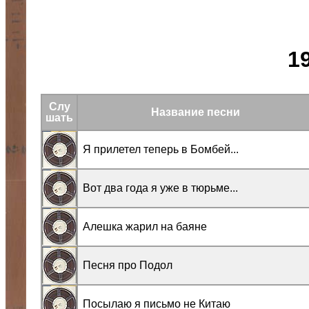
1
Слу
Название песни
шать
Я прилетел теперь в Бомбей...
Вот два года я уже в тюрьме...
Алешка жарил на баяне
Песня про Подол
Посылаю я письмо не Китаю